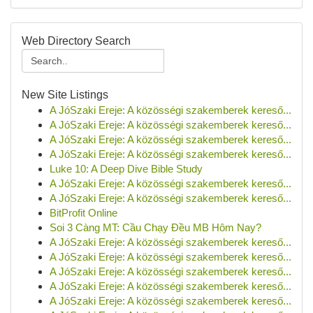
Web Directory Search
New Site Listings
A JóSzaki Ereje: A közösségi szakemberek kereső...
A JóSzaki Ereje: A közösségi szakemberek kereső...
A JóSzaki Ereje: A közösségi szakemberek kereső...
A JóSzaki Ereje: A közösségi szakemberek kereső...
Luke 10: A Deep Dive Bible Study
A JóSzaki Ereje: A közösségi szakemberek kereső...
A JóSzaki Ereje: A közösségi szakemberek kereső...
BitProfit Online
Soi 3 Càng MT: Cầu Chạy Đều MB Hôm Nay?
A JóSzaki Ereje: A közösségi szakemberek kereső...
A JóSzaki Ereje: A közösségi szakemberek kereső...
A JóSzaki Ereje: A közösségi szakemberek kereső...
A JóSzaki Ereje: A közösségi szakemberek kereső...
A JóSzaki Ereje: A közösségi szakemberek kereső...