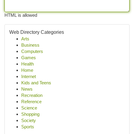
HTML is allowed
Web Directory Categories
Arts
Business
Computers
Games
Health
Home
Internet
Kids and Teens
News
Recreation
Reference
Science
Shopping
Society
Sports