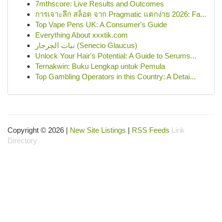
7mthscore: Live Results and Outcomes
การเจาะลึก สล็อต จาก Pragmatic แตกง่าย 2026: Fa...
Top Vape Pens UK: A Consumer's Guide
Everything About xxxtik.com
نبات الجرجار (Senecio Glaucus)
Unlock Your Hair's Potential: A Guide to Serums...
Ternakwin: Buku Lengkap untuk Pemula
Top Gambling Operators in this Country: A Detai...
Copyright © 2026 |
New Site Listings
|
RSS Feeds
Link
Directory