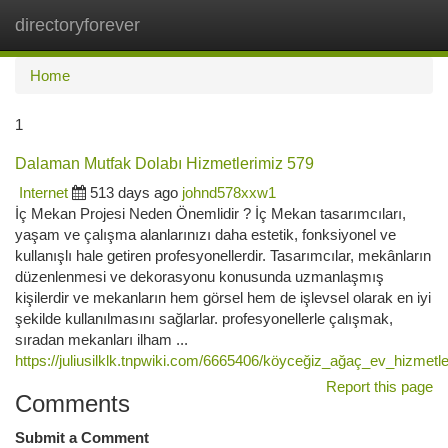
directoryforever
Togg
navi
Home
1
Dalaman Mutfak Dolabı Hizmetlerimiz 579
Internet
513 days ago
johnd578xxw1
İç Mekan Projesi Neden Önemlidir ? İç Mekan tasarımcıları,
yaşam ve çalışma alanlarınızı daha estetik, fonksiyonel ve
kullanışlı hale getiren profesyonellerdir. Tasarımcılar, mekânların
düzenlenmesi ve dekorasyonu konusunda uzmanlaşmış
kişilerdir ve mekanların hem görsel hem de işlevsel olarak en iyi
şekilde kullanılmasını sağlarlar. profesyonellerle çalışmak,
sıradan mekanları ilham ...
https://juliusilklk.tnpwiki.com/6665406/köyceğiz_ağaç_ev_hizmetl
Report this page
Comments
Submit a Comment