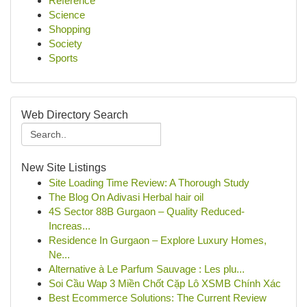
Reference
Science
Shopping
Society
Sports
Web Directory Search
New Site Listings
Site Loading Time Review: A Thorough Study
The Blog On Adivasi Herbal hair oil
4S Sector 88B Gurgaon – Quality Reduced-
Increas...
Residence In Gurgaon – Explore Luxury Homes,
Ne...
Alternative à Le Parfum Sauvage : Les plu...
Soi Cầu Wap 3 Miền Chốt Cặp Lô XSMB Chính Xác
Best Ecommerce Solutions: The Current Review