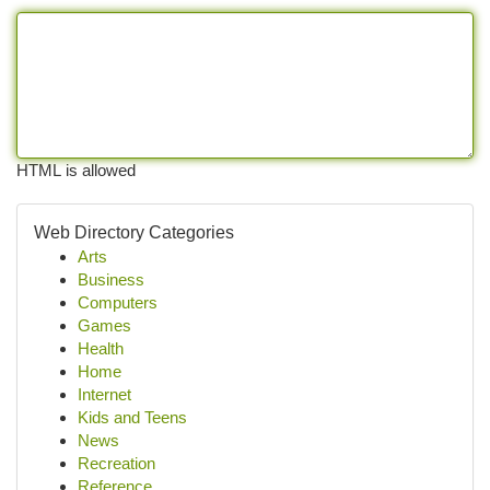
HTML is allowed
Web Directory Categories
Arts
Business
Computers
Games
Health
Home
Internet
Kids and Teens
News
Recreation
Reference