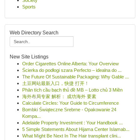
Society
Sports
Web Directory Search
New Site Listings
Order Cigarettes Online Alberta: Your Overview
Ścierka do podłogi szara Perfecto – idealna do ...
The Future Of Sustainable Packaging: Why Gable ...
土豆网站最新入口，快捷 打开！
Phân tích cầu bạch thủ đề MB – Lotto chủ 3 Miền
海外布局专家 解析： 成功海外 要素
Calculate Circles: Your Guide to Circumference
Bombki Świąteczne Srebrne - Opakowanie 24
Kompa...
Adelaide Property Investment : Your Handbook ...
5 Simple Statements About Hijama Center Islamab...
What Might Be Next In The Hair transplant clini...