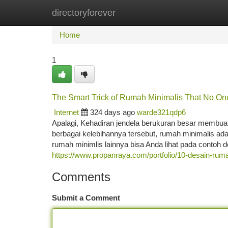
directoryforever
Home
New Site Listings
Add Site
Ca
Home
1
The Smart Trick of Rumah Minimalis That No One
Internet
324 days ago
warde321qdp6
Apalagi, Kehadiran jendela berukuran besar membu
berbagai kelebihannya tersebut, rumah minimalis ad
rumah minimlis lainnya bisa Anda lihat pada contoh d
https://www.propanraya.com/portfolio/10-desain-rum
Comments
Submit a Comment