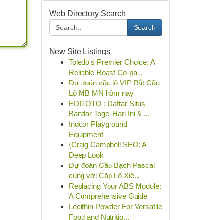
Web Directory Search
Search
New Site Listings
Toledo's Premier Choice: A
Reliable Roast Co-pa...
Dự đoán cầu lô VIP Bắt Cầu
Lô MB MN hôm nay
EDITOTO : Daftar Situs
Bandar Togel Hari Ini & ...
Indoor Playground
Equipment
{Craig Campbell SEO: A
Deep Look
Dự đoán Cầu Bạch Pascal
cùng với Cặp Lô Xiê...
Replacing Your ABS Module:
A Comprehensive Guide
Lecithin Powder For Versatile
Food and Nutritio...