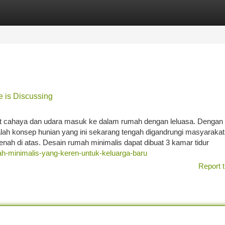
tegories
Register
Login
 is Discussing
at cahaya dan udara masuk ke dalam rumah dengan leluasa. Dengan
alah konsep hunian yang ini sekarang tengah digandrungi masyaraka
enah di atas. Desain rumah minimalis dapat dibuat 3 kamar tidur
ah-minimalis-yang-keren-untuk-keluarga-baru
Report t