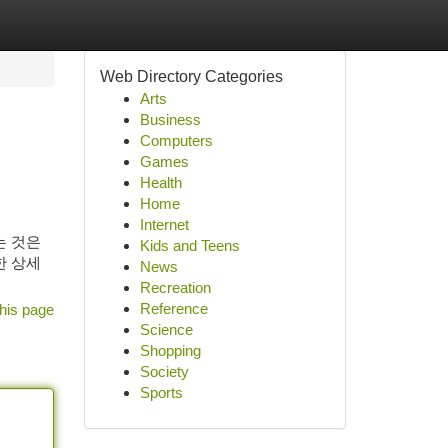
Web Directory Categories
Arts
Business
Computers
Games
Health
Home
Internet
는 것은
Kids and Teens
한 상세
News
Recreation
Reference
his page
Science
Shopping
Society
Sports