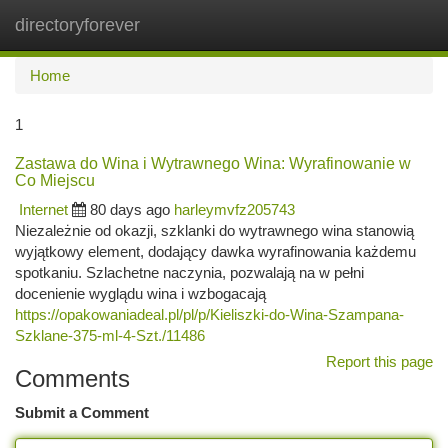
directoryforever
Togg
navi
Home
1
Zastawa do Wina i Wytrawnego Wina: Wyrafinowanie w
Co Miejscu
Internet
80 days ago
harleymvfz205743
Niezależnie od okazji, szklanki do wytrawnego wina stanowią
wyjątkowy element, dodający dawka wyrafinowania każdemu
spotkaniu. Szlachetne naczynia, pozwalają na w pełni
docenienie wyglądu wina i wzbogacają
https://opakowaniadeal.pl/pl/p/Kieliszki-do-Wina-Szampana-
Szklane-375-ml-4-Szt./11486
Report this page
Comments
Submit a Comment