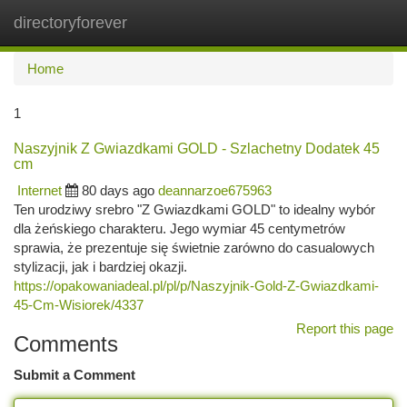
directoryforever
Togg
navi
Home
1
Naszyjnik Z Gwiazdkami GOLD - Szlachetny Dodatek 45
cm
Internet
80 days ago
deannarzoe675963
Ten urodziwy srebro "Z Gwiazdkami GOLD" to idealny wybór
dla żeńskiego charakteru. Jego wymiar 45 centymetrów
sprawia, że prezentuje się świetnie zarówno do casualowych
stylizacji, jak i bardziej okazji.
https://opakowaniadeal.pl/pl/p/Naszyjnik-Gold-Z-Gwiazdkami-
45-Cm-Wisiorek/4337
Report this page
Comments
Submit a Comment