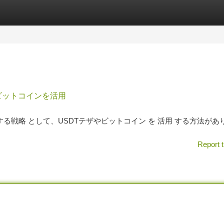
tegories
Register
Login
、ビットコインを活用
確立する戦略 として、USDTテザやビットコイン を 活用 する方法が
Report t