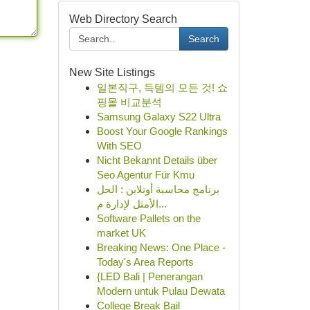
Web Directory Search
Search
New Site Listings
일본직구, 득템의 모든 것! 쇼
핑몰 비교분석
Samsung Galaxy S22 Ultra
Boost Your Google Rankings
With SEO
Nicht Bekannt Details über
Seo Agentur Für Kmu
برنامج محاسبة أونلاين : الحل
الأمثل لإدارة م...
Software Pallets on the
market UK
Breaking News: One Place -
Today's Area Reports
{LED Bali | Penerangan
Modern untuk Pulau Dewata
College Break Bail